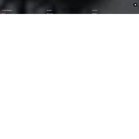
关于豪门国际数码
理论著作
企业文化
ESG
资讯与活动
联系我们
加入我们
1282
6000
+亿
+
全年营收 (2024)
员工数量
2600
30000
+
+
技术人员数量
渠道生态伙伴
300
123
+
第
位
技术生态伙伴
《财富》中国上市公司
500强(2023)
79
38
第
位
第
位
中国民营企业
《财富》最受赞赏
500强(2023)
中国公司
29
AA
第
位
级
福布斯中国
Wind ESG评级
数字经济100强