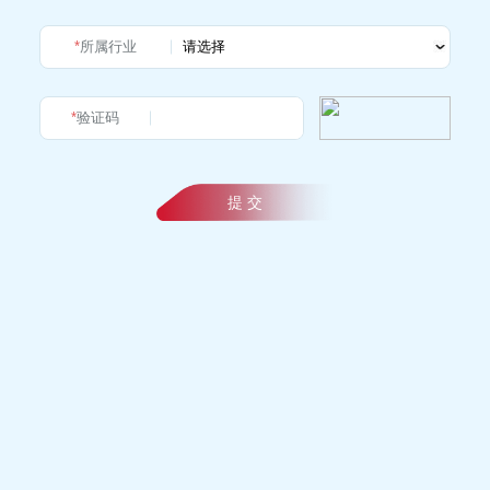
*
所属行业
*
验证码
提 交