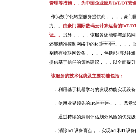
管理等措施，，为中国企业应对IoT/OT安全挑
作为数字化转型服务提供商，，，
力。。
由豪门国际数码云计算运营的IoT/OT安全服务落
证。。
另外，，，，该服务还能
还能精准控制网络中的IoT、、、
别所有物联网设备，，，，包括那些以往难以察
提供基于信任的策略建议，，，以全面提升企
该服务的技术优势及主要功能包括：
利用基于机器学习的发现功能实现设备的
使用业界领先的IPS、、、恶意软件分析
通过持续的漏洞评估划分风险的优先级，
消除IoT设备盲点，，实现IoT和IT设备的可